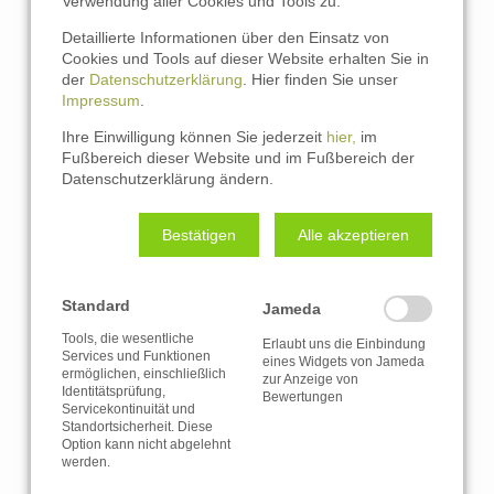
Verwendung aller Cookies und Tools zu.
tauschen. Besuchen Sie uns. Wir freuen uns auf Sie!
Detaillierte Informationen über den Einsatz von
Zurück
Cookies und Tools auf dieser Website erhalten Sie in
der
Datenschutzerklärung
. Hier finden Sie unser
Impressum
.
Ihre Einwilligung können Sie jederzeit
hier,
im
24.06.2026
Fußbereich dieser Website und im Fußbereich der
Datenschutzerklärung ändern.
Urlaub und Schließzeiten unserer Praxis
2026
Bestätigen
Alle akzeptieren
Urlaub
Weiterlesen …
und
Schließzeiten
09.09.2025
Standard
Jameda
unserer
Tools, die wesentliche
Erlaubt uns die Einbindung
Praxis
Neu ab 15.09.2025:
Services und Funktionen
eines Widgets von Jameda
2026
ermöglichen, einschließlich
Onlineterminbuchung über Dr. Flex
zur Anzeige von
Identitätsprüfung,
Bewertungen
Servicekontinuität und
Neu
Weiterlesen …
Standortsicherheit. Diese
ab
Option kann nicht abgelehnt
werden.
15.09.2025:
20.11.2014
Onlineterminbuchung