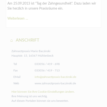
Am 25.09.2013 ist "Tag der Zahngesundheit". Dazu laden wir
Sie herzlich in unsere Praxisräume ein.
Tag
Weiterlesen …
der
offenen
Tür
ANSCHRIFT
Zahnarztpraxis Mario Baczinski
Hauptstr. 15, 16567 Mühlenbeck
Tel
033056 / 419 - 698
Fax
033056 / 419 - 713
EMail
info@zahnarztpraxis-baczinski.de
Web
www.zahnarztpraxis-baczinski.de
Hier können Sie Ihre Cookie-Einstellungen ändern.
Ihre Meinung ist uns wichtig.
Auf diesen Portalen können sie uns bewerten.