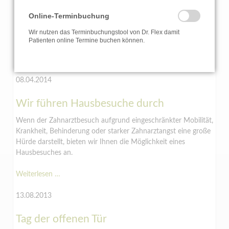
über
Behandlung unter Vollnarkose
Online-Terminbuchung
Dr.
Gemeinsam mit erfahrenen Anästhesieärzten führen wir Ihre
Flex
Wir nutzen das Terminbuchungstool von Dr. Flex damit
Behandlung bei Bedarf auch unter Vollnarkose durch.
Patienten online Termine buchen können.
Behandlung
Weiterlesen …
unter
Vollnarkose
08.04.2014
Wir führen Hausbesuche durch
Wenn der Zahnarztbesuch aufgrund eingeschränkter Mobilität,
Krankheit, Behinderung oder starker Zahnarztangst eine große
Hürde darstellt, bieten wir Ihnen die Möglichkeit eines
Hausbesuches an.
Wir
Weiterlesen …
führen
Hausbesuche
13.08.2013
durch
Tag der offenen Tür