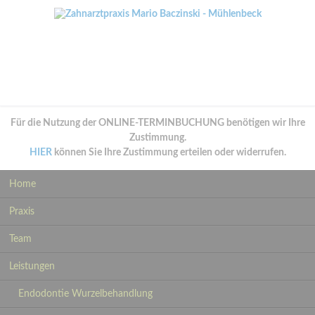
Für die Nutzung der ONLINE-TERMINBUCHUNG benötigen wir Ihre
Zustimmung.
HIER
können Sie Ihre Zustimmung erteilen oder widerrufen.
Navigation
Home
überspringen
Praxis
Team
Leistungen
Endodontie Wurzelbehandlung