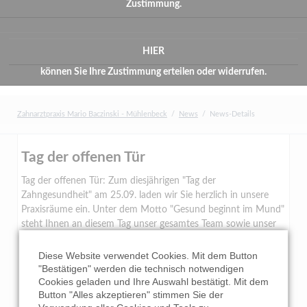
Zustimmung.
HIER
können Sie Ihre Zustimmung erteilen oder widerrufen.
Zahnarztpraxis Mario Baczinski - Mühlenbeck
News
News-Details
Tag der offenen Tür
Tag der offenen Tür: Zum diesjährigen "Tag der
Zahngesundheit" am 25.09. laden wir Sie herzlich in unsere
Praxisräume ein. Unter dem Motto "Gesund beginnt im Mund"
steht Ihnen an diesem Tag unser gesamtes Team sowie unser
Partnerlabor Dental Keramik Hennigsdorf Rede und Antwort.
Bei zahnfreundlichen Snacks und Getränken informieren wir
Diese Website verwendet Cookies. Mit dem Button
Sie über aktuelle Behandlungsmethoden, prothetische
"Bestätigen" werden die technisch notwendigen
Cookies geladen und Ihre Auswahl bestätigt. Mit dem
Versorgungen und Zahnpflege. Wer an diesem Tag seine alte
Button "Alles akzeptieren" stimmen Sie der
Zahnbürste mitbringt, kann diese gegen eine neue Zahnbürste