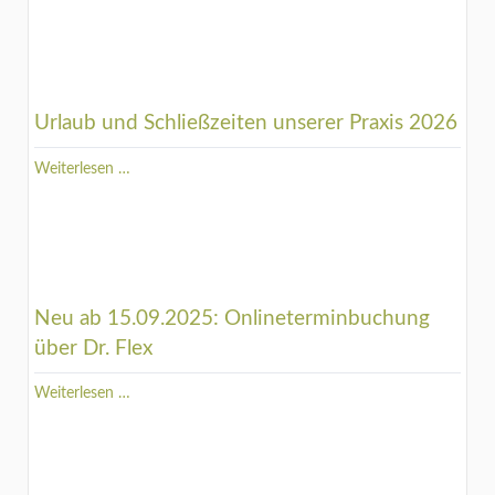
Urlaub und Schließzeiten unserer Praxis 2026
Urlaub
Weiterlesen …
und
Schließzeiten
unserer
Praxis
2026
Neu ab 15.09.2025: Onlineterminbuchung
über Dr. Flex
Neu
Weiterlesen …
ab
15.09.2025:
Onlineterminbuchung
über